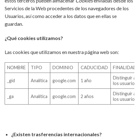
estos terceros pueden almacenar
Cookies
enviadas desde los
Servicios de la Web procedentes de los navegadores de los
Usuarios, así como acceder a los datos que en ellas se
guardan.
¿Qué cookies utilizamos?
Las cookies que utilizamos en nuestra página web son:
NOMBRE
TIPO
DOMINIO
CADUCIDAD
FINALIDAD
Distinguir a
_gid
Analítica
google.com
1 año
los usuarios
Distinguir a
_ga
Analítica
google.com
2 años
los usuarios
¿Existen trasferencias internacionales?