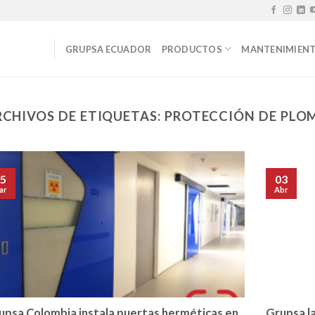
GRUPSA ECUADOR
PRODUCTOS
MANTENIMIEN
RCHIVOS DE ETIQUETAS:
PROTECCIÓN DE PLO
5
03
ar
Abr
upsa Colombia instala puertas herméticas en
Grupsa l