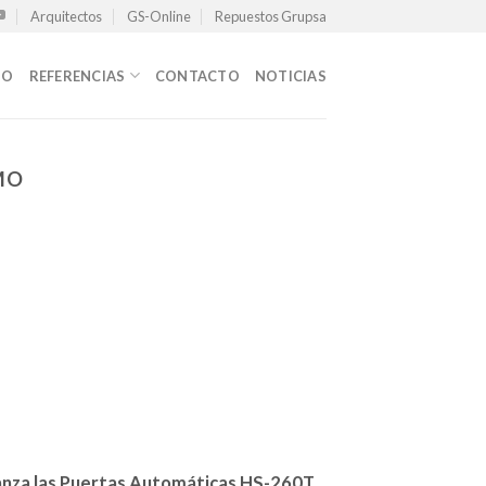
Arquitectos
GS-Online
Repuestos Grupsa
TO
REFERENCIAS
CONTACTO
NOTICIAS
MO
anza las Puertas Automáticas HS-260T